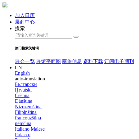
加入日历
展商中心
搜索
热门搜索关键词
展会一览
展馆平面图
商旅信息
资料下载
订阅电子期刊
CN
English
auto-translation
Български
Hrvatski
Čeština
Dánština
Nizozemština
Filipínština
francouzština
němčina
Italiano
Malese
Polacco