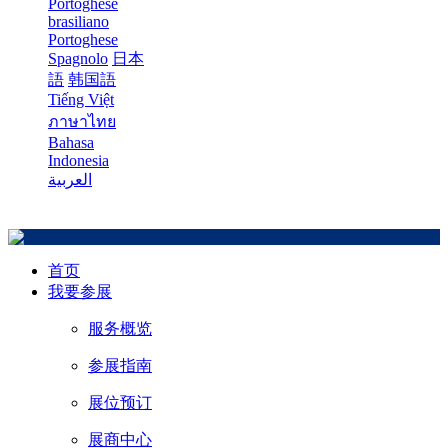
Portoghese
brasiliano
Portoghese
Spagnolo
日本
語
韩国語
Tiếng Việt
ภาษาไทย
Bahasa
Indonesia
العربية
首页
我要参展
服务概览
参展指南
展位预订
展商中心