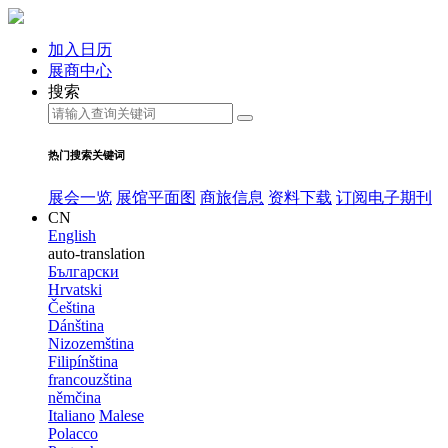
加入日历
展商中心
搜索
热门搜索关键词
展会一览
展馆平面图
商旅信息
资料下载
订阅电子期刊
CN
English
auto-translation
Български
Hrvatski
Čeština
Dánština
Nizozemština
Filipínština
francouzština
němčina
Italiano
Malese
Polacco