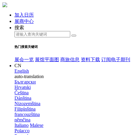
加入日历
展商中心
搜索
热门搜索关键词
展会一览
展馆平面图
商旅信息
资料下载
订阅电子期刊
CN
English
auto-translation
Български
Hrvatski
Čeština
Dánština
Nizozemština
Filipínština
francouzština
němčina
Italiano
Malese
Polacco