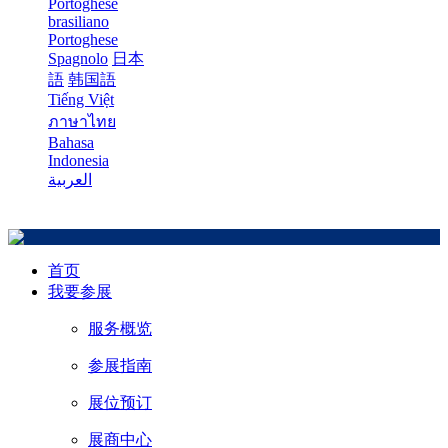
Portoghese
brasiliano
Portoghese
Spagnolo
日本
語
韩国語
Tiếng Việt
ภาษาไทย
Bahasa
Indonesia
العربية
首页
我要参展
服务概览
参展指南
展位预订
展商中心