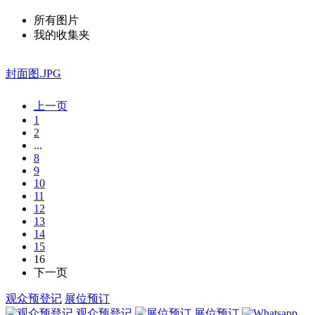
所有图片
我的收集夹
封面图.JPG
上一页
1
2
...
8
9
10
11
12
13
14
15
16
下一页
观众预登记
展位预订
观众预登记
展位预订