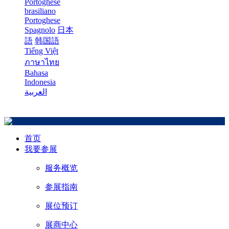
Portoghese
brasiliano
Portoghese
Spagnolo
日本
語
韩国語
Tiếng Việt
ภาษาไทย
Bahasa
Indonesia
العربية
首页
我要参展
服务概览
参展指南
展位预订
展商中心