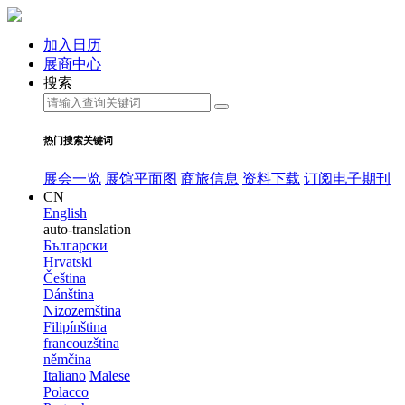
加入日历
展商中心
搜索
热门搜索关键词
展会一览
展馆平面图
商旅信息
资料下载
订阅电子期刊
CN
English
auto-translation
Български
Hrvatski
Čeština
Dánština
Nizozemština
Filipínština
francouzština
němčina
Italiano
Malese
Polacco