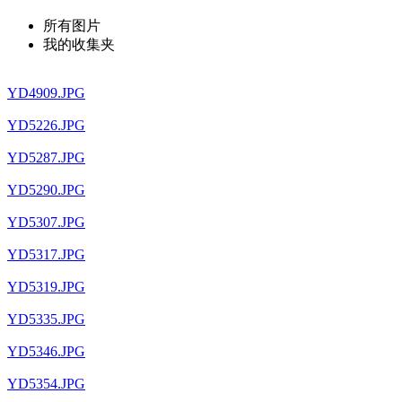
所有图片
我的收集夹
YD4909.JPG
YD5226.JPG
YD5287.JPG
YD5290.JPG
YD5307.JPG
YD5317.JPG
YD5319.JPG
YD5335.JPG
YD5346.JPG
YD5354.JPG