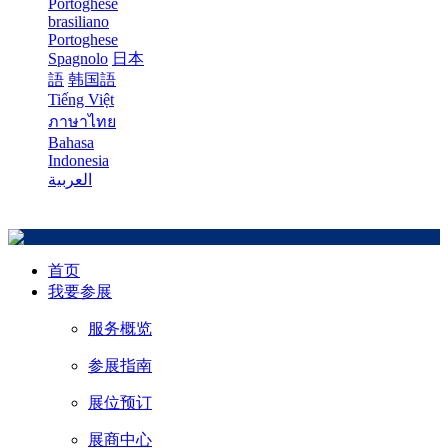
Portoghese
brasiliano
Portoghese
Spagnolo
日本
語
韩国語
Tiếng Việt
ภาษาไทย
Bahasa
Indonesia
العربية
首页
我要参展
服务概览
参展指南
展位预订
展商中心