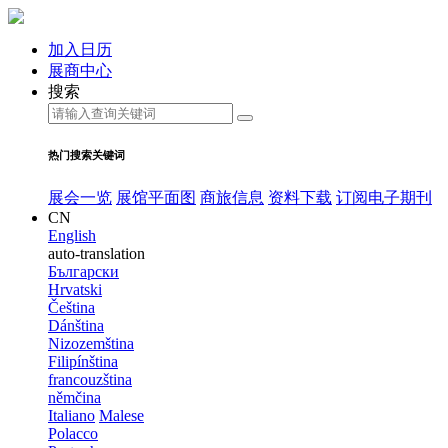
加入日历
展商中心
搜索
热门搜索关键词
展会一览
展馆平面图
商旅信息
资料下载
订阅电子期刊
CN
English
auto-translation
Български
Hrvatski
Čeština
Dánština
Nizozemština
Filipínština
francouzština
němčina
Italiano
Malese
Polacco