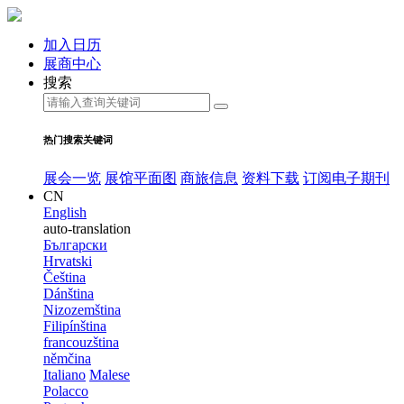
加入日历
展商中心
搜索
热门搜索关键词
展会一览
展馆平面图
商旅信息
资料下载
订阅电子期刊
CN
English
auto-translation
Български
Hrvatski
Čeština
Dánština
Nizozemština
Filipínština
francouzština
němčina
Italiano
Malese
Polacco