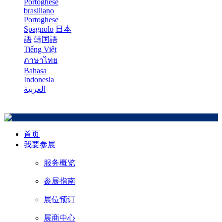
Portoghese
brasiliano
Portoghese
Spagnolo
日本
語
韩国語
Tiếng Việt
ภาษาไทย
Bahasa
Indonesia
العربية
首页
我要参展
服务概览
参展指南
展位预订
展商中心