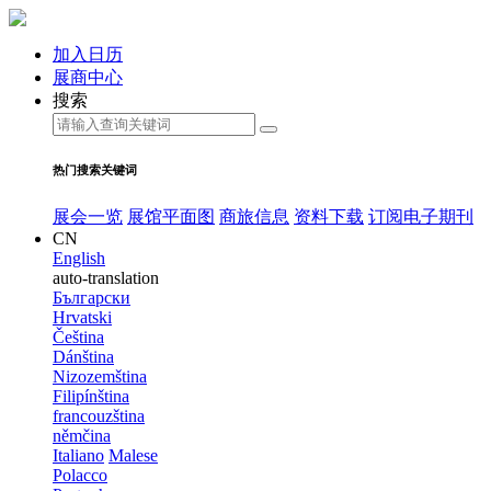
加入日历
展商中心
搜索
热门搜索关键词
展会一览
展馆平面图
商旅信息
资料下载
订阅电子期刊
CN
English
auto-translation
Български
Hrvatski
Čeština
Dánština
Nizozemština
Filipínština
francouzština
němčina
Italiano
Malese
Polacco