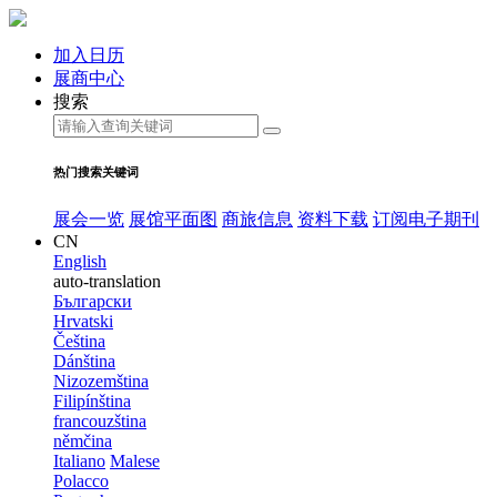
加入日历
展商中心
搜索
热门搜索关键词
展会一览
展馆平面图
商旅信息
资料下载
订阅电子期刊
CN
English
auto-translation
Български
Hrvatski
Čeština
Dánština
Nizozemština
Filipínština
francouzština
němčina
Italiano
Malese
Polacco