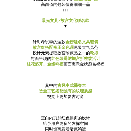
高颜值的包装值得细细一品
↓↓↓
晨光文具×故宫文化联名款
▼
针对考试季的这款
金榜题名文具套装
故宫红搭配帝王金色调
尽显大气风范
设计元素提取故宫珍藏品之一的
靴掖
封面呈现的
红色缎辫绣蟾宫折桂纹活计
桂花盛开、金蟾鸣福
画面寓意金榜题名祝福
其中的
古风中式裸脊本
烫金工艺搭配独有的纹理质感
视觉上更加复古时尚
空白内页加红色插页的设计
给予用户更多的发挥空间
同时也寓意着暗藏鸿运