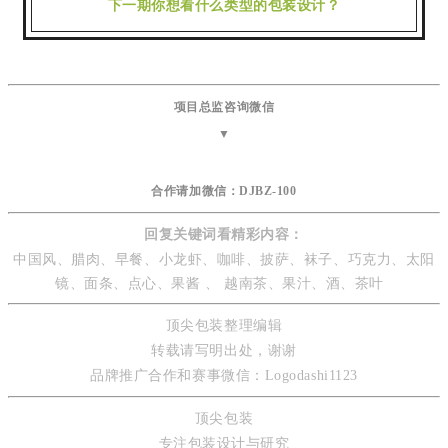
下一期你想看什么类型的包装设计？
项目总监咨询微信
▼
合作请加微信：
DJBZ-100
回复关键词看精彩内容：
中国风、腊肉、早餐、小龙虾、咖啡、披萨、袜子、巧克力、太阳
镜、面条、点心、果酱 、 越南茶、果汁、酒、茶叶
顶尖包装整理编辑
转载请写明出处，谢谢
品牌推广合作
和赛事微信：Logodashi1123
顶尖包装
专注包装设计与研究