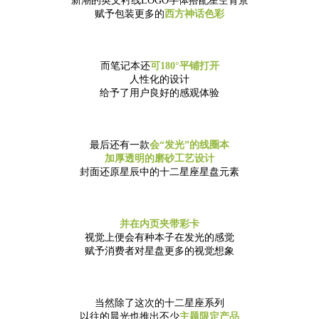
新潮的英文衬线LOGO字体搭配星空背景
赋予包装更多的
西方神话色彩
而笔记本还
可180°平铺打开
人性化的设计
给予了用户良好的感观体验
最后还有一款
会“发光”的线圈本
加厚透明的磨砂工艺设计
封面还原星辰中的十二星座星盘元素
并在内页夹带彩卡
视觉上便会有种本子在发光的感觉
赋予消费者对星盘更多的视觉想象
当然除了这次的十二星座系列
以往的晨光也推出不少
主题限定产品