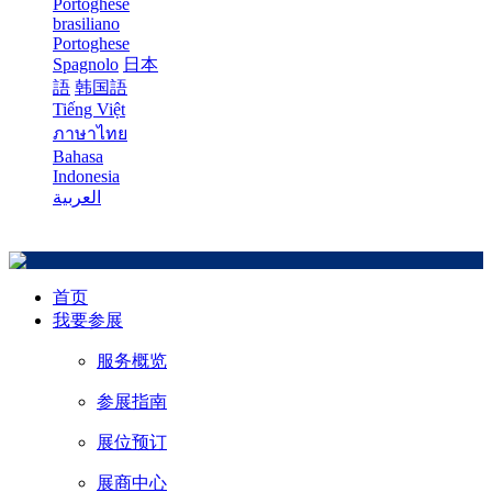
Portoghese
brasiliano
Portoghese
Spagnolo
日本
語
韩国語
Tiếng Việt
ภาษาไทย
Bahasa
Indonesia
العربية
首页
我要参展
服务概览
参展指南
展位预订
展商中心