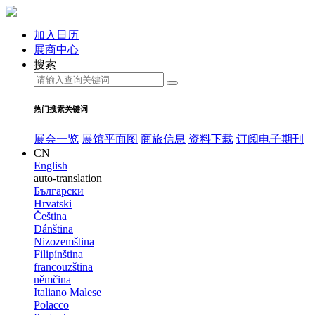
加入日历
展商中心
搜索
热门搜索关键词
展会一览
展馆平面图
商旅信息
资料下载
订阅电子期刊
CN
English
auto-translation
Български
Hrvatski
Čeština
Dánština
Nizozemština
Filipínština
francouzština
němčina
Italiano
Malese
Polacco