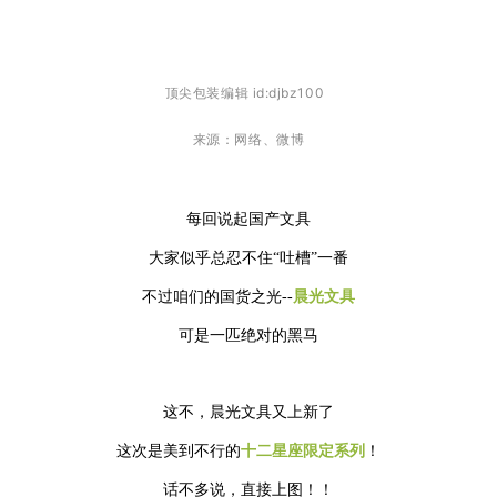
顶尖包装编辑 id:djbz100
来源：网络、微博
每回说起国产文具
大家似乎总忍不住“吐槽”一番
不过咱们的国货之光--
晨光文具
可是一匹绝对的黑马
这不，晨光文具又上新了
这次是美到不行的
十二星座限定系列
！
话不多说，直接上图！！