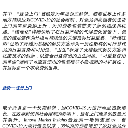
其中，“送货上门”被确定为年度领先趋势。随着世界上许多
地方持续应对COVID-19的社会限制，对食品和高档餐饮送货
上门的需求急剧上升，为消费者包装带来了新的挑战和机
遇。“碳催化”详细说明了在日益严峻的气候变化警告下，包
装的碳足迹作为环境可持续性的关键指标日益重要。“纤维狂
热”证明了纤维为基础的解决方案作为一次性塑料的可行替代
品的日益复杂和可用性。“卫生”探索了无接触式解决方案和
抗菌技术的创新，以迎合日益突出的卫生问题。“可重复使用
的革命”强调了可重复使用的包装模型不断增加的可扩展性，
其目标是一个零浪费的世界。
趋势一:送货上门
电子商务是一个长期趋势，因COVID-19大流行而呈指数增
长。在政府封锁和社会限制的影响下，送餐上门服务的数量尤
其飙升。Innova Market Insights最近的一项调查显示，自
COVID-19大流行爆发以来，35%的消费者增加了家庭食品外