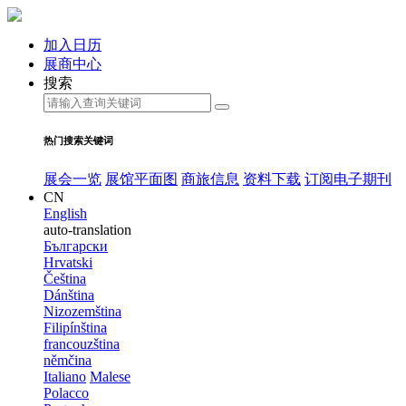
加入日历
展商中心
搜索
热门搜索关键词
展会一览
展馆平面图
商旅信息
资料下载
订阅电子期刊
CN
English
auto-translation
Български
Hrvatski
Čeština
Dánština
Nizozemština
Filipínština
francouzština
němčina
Italiano
Malese
Polacco