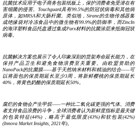
抗菌技术应用于电子商务包装纸板上，保护消费者免受潜在有
害细菌的侵害。Touchguard具有99.5%的防冠状病毒和其他病
原体，如MRSA和大肠杆菌。类似地，Sirane的生物传感器集
成绝缘袋对冷冻食品中的微生物有99.9%的防御率，而ZincIn
的海洋塑料食品托盘通过集成Parx材料的抗菌涂层来抵御冠状
病毒。
抗菌解决方案也展示了令人印象深刻的货架寿命延长能力，在
保持产品卫生和避免食物浪费至关重要。由欧盟资助的
NanoPack的抗菌膜——基于天然纳米材料和精油的结合——可
以将面包的保质期延长至少3周，将新鲜樱桃的保质期延长
40%，将黄色奶酪的保质期延长50%。
腐烂的食物会产生甲烷——一种比二氧化碳更强的气体。消费
者支持食品浪费的斗争，全球消费者认为新鲜度指标是最关键
的包装特征(44%)，略高于最低限度(43%)和软包装(42%)
(Innova Market Insights, 2021年)。