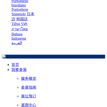
Portoghese
brasiliano
Portoghese
Spagnolo
日本
語
韩国語
Tiếng Việt
ภาษาไทย
Bahasa
Indonesia
العربية
首页
我要参展
服务概览
参展指南
展位预订
展商中心