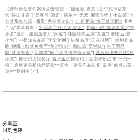
【部分原创餐饮案例点击链接：
“娃哈哈”奶茶
|
新中式神话茶
饮“摇山甘露”
|
“蜀麻爷”酒馆
|
墨尔本“无双”麻辣香锅
|
“小白菜”地
方菜系集合店
|
番禺“家兴美食街”
|
广府粥品“海王艇仔粥”
|
养生
产品“本草膏集”|
乳鸽老字号“百利鸽王”
|
热卤小吃“降龙爪爪”
|
“方
乐多”
披萨
|
酸菜鱼餐厅“鲈迅”
|
韩国烤肉品牌
“炙度”
|
奢吃品
“鹭
小包”
|
中餐知名品牌
“粥全粥到”|
烘焙品牌
“正在司康”
|
螺蛳粉品
牌
“蛳吼”
|
酸菜鱼餐厅“鱼时渔刻”
|
卤味店
“至潮味”
|
热干面品
牌“楚汉先森”
|
新加坡“同心如意传统铜火锅
”|
炒米粉快餐品牌“粉
小疆”
|
椰子鸡火锅餐厅
“夏天里的椰子鸡”
|
湖南米粉品牌
“一勺一
粉”
|
想看更多餐饮品牌设计案例，更多作品回复“案例”或点击菜
单栏“案例中心”】
分享至：
时刻包装