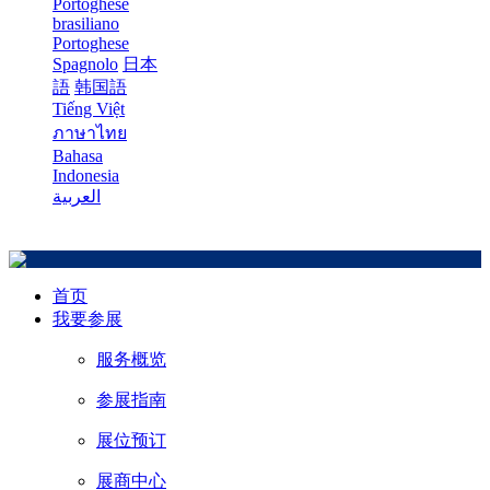
Portoghese
brasiliano
Portoghese
Spagnolo
日本
語
韩国語
Tiếng Việt
ภาษาไทย
Bahasa
Indonesia
العربية
首页
我要参展
服务概览
参展指南
展位预订
展商中心