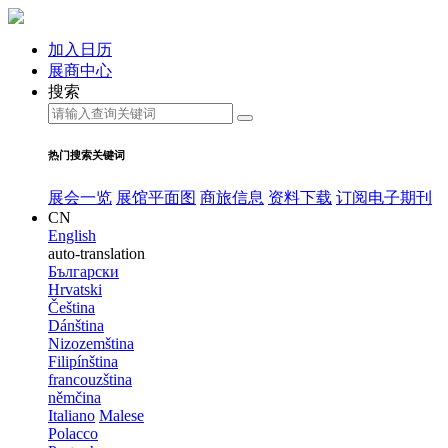
加入日历
展商中心
搜索
热门搜索关键词
展会一览
展馆平面图
商旅信息
资料下载
订阅电子期刊
CN
English
auto-translation
Български
Hrvatski
Čeština
Dánština
Nizozemština
Filipínština
francouzština
němčina
Italiano
Malese
Polacco