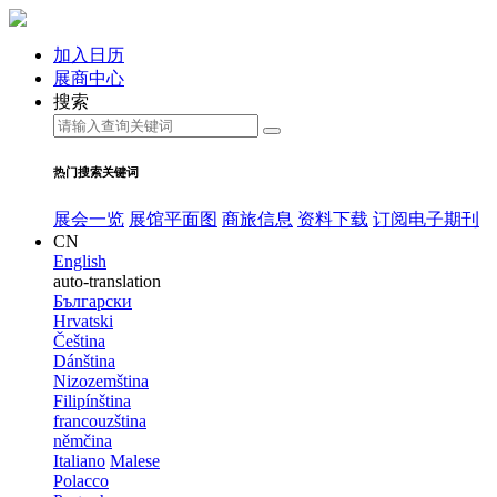
加入日历
展商中心
搜索
热门搜索关键词
展会一览
展馆平面图
商旅信息
资料下载
订阅电子期刊
CN
English
auto-translation
Български
Hrvatski
Čeština
Dánština
Nizozemština
Filipínština
francouzština
němčina
Italiano
Malese
Polacco