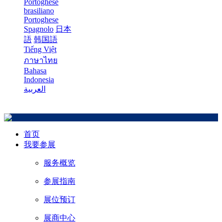
Portoghese
brasiliano
Portoghese
Spagnolo
日本
語
韩国語
Tiếng Việt
ภาษาไทย
Bahasa
Indonesia
العربية
首页
我要参展
服务概览
参展指南
展位预订
展商中心