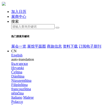
加入日历
展商中心
搜索
热门搜索关键词
展会一览
展馆平面图
商旅信息
资料下载
订阅电子期刊
CN
English
auto-translation
Български
Hrvatski
Čeština
Dánština
Nizozemština
Filipínština
francouzština
němčina
Italiano
Malese
Polacco