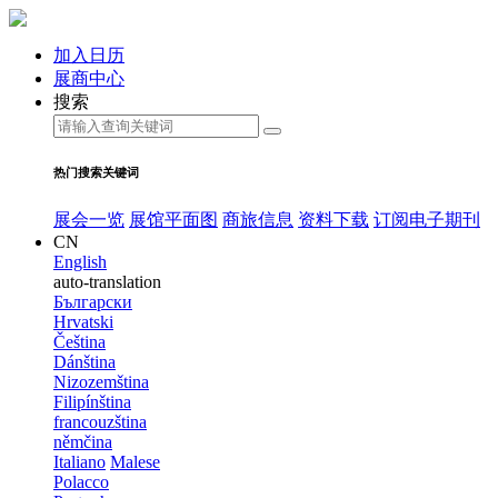
加入日历
展商中心
搜索
热门搜索关键词
展会一览
展馆平面图
商旅信息
资料下载
订阅电子期刊
CN
English
auto-translation
Български
Hrvatski
Čeština
Dánština
Nizozemština
Filipínština
francouzština
němčina
Italiano
Malese
Polacco