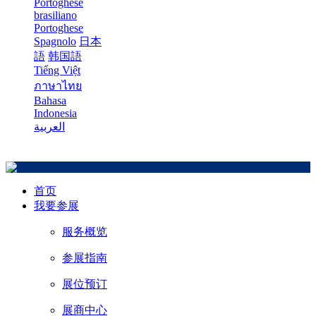
Portoghese
brasiliano
Portoghese
Spagnolo
日本
語
韩国語
Tiếng Việt
ภาษาไทย
Bahasa
Indonesia
العربية
首页
我要参展
服务概览
参展指南
展位预订
展商中心