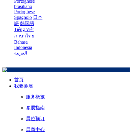
Portoghese
brasiliano
Portoghese
Spagnolo
日本
語
韩国語
Tiếng Việt
ภาษาไทย
Bahasa
Indonesia
العربية
首页
我要参展
服务概览
参展指南
展位预订
展商中心