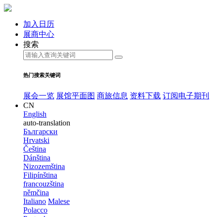
加入日历
展商中心
搜索
热门搜索关键词
展会一览
展馆平面图
商旅信息
资料下载
订阅电子期刊
CN
English
auto-translation
Български
Hrvatski
Čeština
Dánština
Nizozemština
Filipínština
francouzština
němčina
Italiano
Malese
Polacco