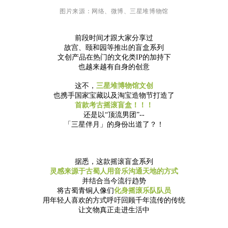
图片来源：网络、微博、三星堆博物馆
前段时间才跟大家分享过
故宫、颐和园等推出的盲盒系列
文创产品在热门的文化类IP的加持下
也越来越有自身的创意
这不，
三星堆博物馆文创
也携手国家宝藏以及淘宝造物节打造了
首款考古摇滚盲盒！！！
还是以“顶流男团”--
「三星伴月」的身份出道了？！
据悉，这款摇滚盲盒系列
灵感来源于古蜀人用音乐沟通天地的方式
并结合当今流行趋势
将古蜀青铜人像们
化身摇滚乐队队员
用年轻人喜欢的方式呼吁回顾千年流传的传统
让文物真正走进生活中