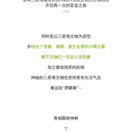
开启再一次的盲盒之旅
↓↓↓
同样是以三星堆文物为原型
并
结合了变脸、蜀绣、茶文化等的川蜀元素
赋予文物们一定的人设形象
加之微缩场景的刻画
神秘的三星堆文物也变得更有生活气息
像这款“肥啾啾”--
青铜聚财神树
▽