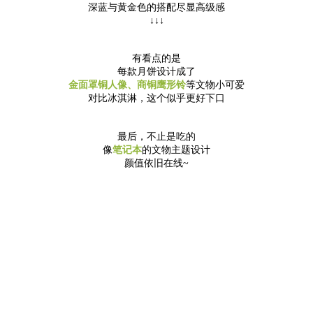
深蓝与黄金色的搭配尽显高级感
↓↓↓
有看点的是
每款月饼设计成了
金面罩铜人像、商铜鹰形铃
等文物小可爱
对比冰淇淋，这个似乎更好下口
最后，不止是吃的
像
笔记本
的文物主题设计
颜值依旧在线~