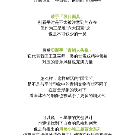
打碟也是一种自在、愉悦的情感共鸣
鼓手「纵目面具」
别看平时是不太被注意到的存在
但作为三星堆“六大国宝”之一
也是不可缺少的一员
最后
贝斯手「青铜人头像」
它代表着国王及巫师一类的世俗或精神领袖
对应的音乐风格也充满力量
怎么样，这样鲜活的“国宝”们
是不是与平时印象中的青铜文物有些不同了
在盲盒形象的映衬下
看着冰冷的铜像也被赋予了更多的烟火气
可以说，三星堆的文创设计
也逐渐找到了自身的风格和创意
像之前推出的
川蜀小堆主题盲盒系列
便将三星堆遗址特色与四川传统文化历史相结合