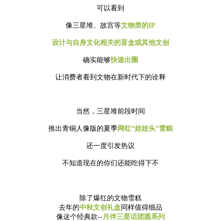
可以看到
像
三星堆、故宫等
文物类的IP
设计与自身文化相关的盲盒或其他文创
确实能够
快速出圈
让消费者看到文物在新时代下的诠释
当然，三星堆前段时间
推出青铜人像版的夏季
网红“娃娃头”雪糕
还一度引发热议
不知道现在的你们还能吃得下不
除了爆红的文物雪糕
去年的
中秋文创礼盒
同样值得细品
像这个经典款--
月伴三星话团圆系列