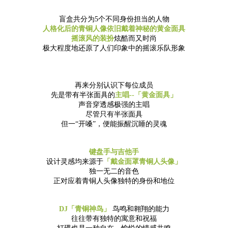
盲盒共分为5个不同身份担当的人物
人格化后的青铜人像依旧戴着神秘的黄金面具
摇滚风的装扮
炫酷而又时尚
极大程度地还原了人们印象中的摇滚乐队形象
再来分别认识下每位成员
先是带有半张面具的
主唱--「黄金面具」
声音穿透感极强的主唱
尽管只有半张面具
但一“开嗓”，便能振醒沉睡的灵魂
键盘手与吉他手
设计灵感均来源于
「戴金面罩青铜人头像」
独一无二的音色
正对应着青铜人头像独特的身份和地位
DJ「青铜神鸟」
鸟鸣和翱翔的能力
往往带有独特的寓意和祝福