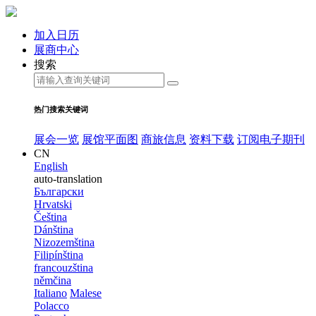
加入日历
展商中心
搜索
热门搜索关键词
展会一览
展馆平面图
商旅信息
资料下载
订阅电子期刊
CN
English
auto-translation
Български
Hrvatski
Čeština
Dánština
Nizozemština
Filipínština
francouzština
němčina
Italiano
Malese
Polacco