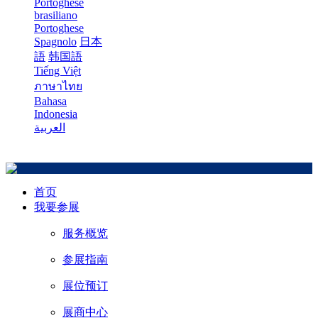
Portoghese
brasiliano
Portoghese
Spagnolo
日本
語
韩国語
Tiếng Việt
ภาษาไทย
Bahasa
Indonesia
العربية
首页
我要参展
服务概览
参展指南
展位预订
展商中心