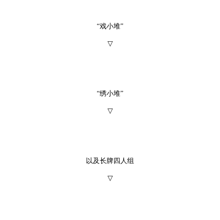
“戏小堆”
▽
“绣小堆”
▽
以及长牌四人组
▽