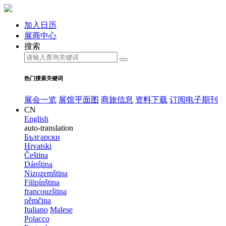
加入日历
展商中心
搜索
热门搜索关键词
展会一览
展馆平面图
商旅信息
资料下载
订阅电子期刊
CN
English
auto-translation
Български
Hrvatski
Čeština
Dánština
Nizozemština
Filipínština
francouzština
němčina
Italiano
Malese
Polacco