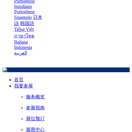
Portoghese
brasiliano
Portoghese
Spagnolo
日本
語
韩国語
Tiếng Việt
ภาษาไทย
Bahasa
Indonesia
العربية
首页
我要参展
服务概览
参展指南
展位预订
展商中心