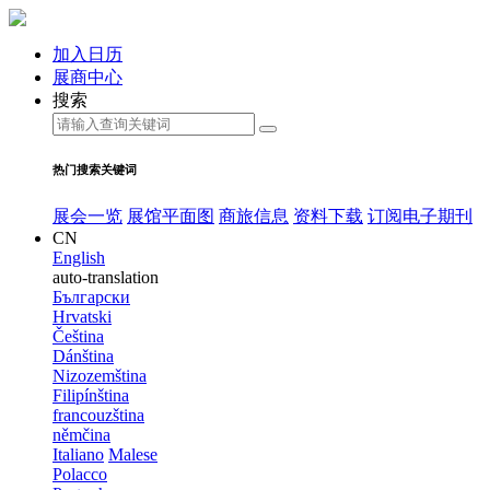
加入日历
展商中心
搜索
热门搜索关键词
展会一览
展馆平面图
商旅信息
资料下载
订阅电子期刊
CN
English
auto-translation
Български
Hrvatski
Čeština
Dánština
Nizozemština
Filipínština
francouzština
němčina
Italiano
Malese
Polacco