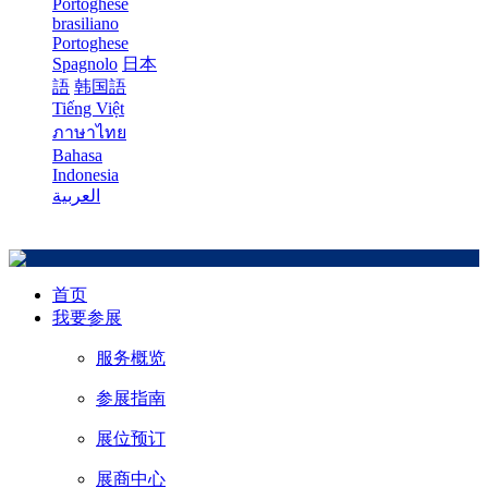
Portoghese
brasiliano
Portoghese
Spagnolo
日本
語
韩国語
Tiếng Việt
ภาษาไทย
Bahasa
Indonesia
العربية
首页
我要参展
服务概览
参展指南
展位预订
展商中心