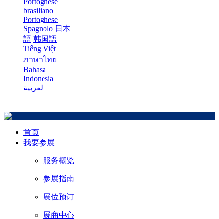
Portoghese
brasiliano
Portoghese
Spagnolo
日本
語
韩国語
Tiếng Việt
ภาษาไทย
Bahasa
Indonesia
العربية
首页
我要参展
服务概览
参展指南
展位预订
展商中心