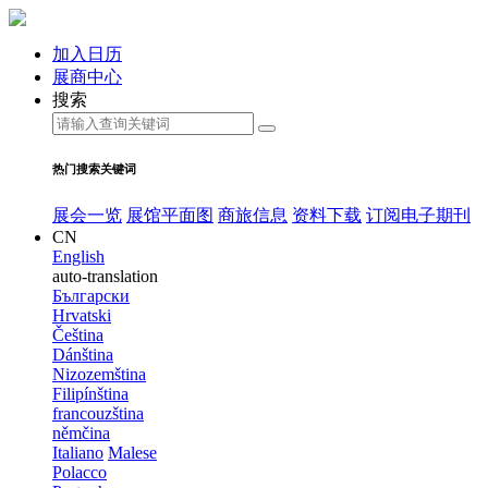
加入日历
展商中心
搜索
热门搜索关键词
展会一览
展馆平面图
商旅信息
资料下载
订阅电子期刊
CN
English
auto-translation
Български
Hrvatski
Čeština
Dánština
Nizozemština
Filipínština
francouzština
němčina
Italiano
Malese
Polacco