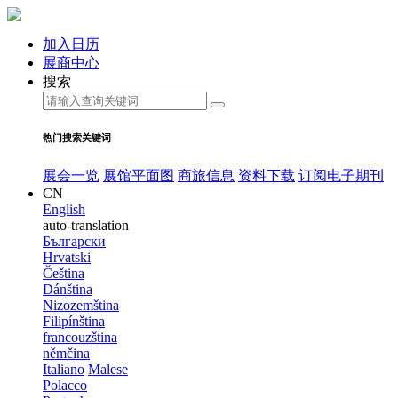
加入日历
展商中心
搜索
热门搜索关键词
展会一览
展馆平面图
商旅信息
资料下载
订阅电子期刊
CN
English
auto-translation
Български
Hrvatski
Čeština
Dánština
Nizozemština
Filipínština
francouzština
němčina
Italiano
Malese
Polacco