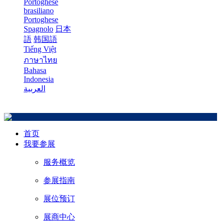
Portoghese
brasiliano
Portoghese
Spagnolo
日本
語
韩国語
Tiếng Việt
ภาษาไทย
Bahasa
Indonesia
العربية
首页
我要参展
服务概览
参展指南
展位预订
展商中心