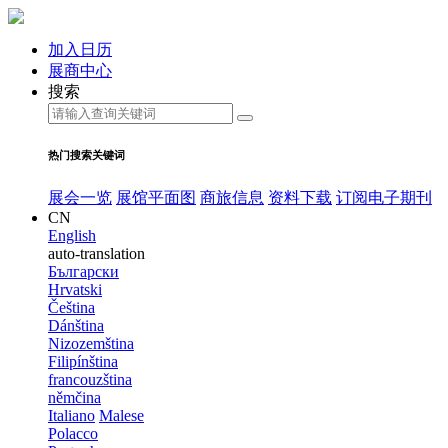
加入日历
展商中心
搜索
热门搜索关键词
展会一览
展馆平面图
商旅信息
资料下载
订阅电子期刊
CN
English
auto-translation
Български
Hrvatski
Čeština
Dánština
Nizozemština
Filipínština
francouzština
němčina
Italiano
Malese
Polacco