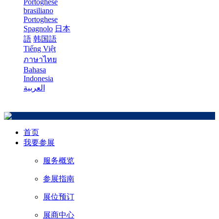
Portoghese
brasiliano
Portoghese
Spagnolo
日本
語
韩国語
Tiếng Việt
ภาษาไทย
Bahasa
Indonesia
العربية
首页
我要参展
服务概览
参展指南
展位预订
展商中心