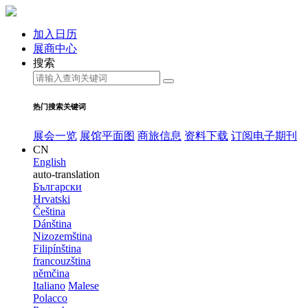
加入日历
展商中心
搜索
热门搜索关键词
展会一览
展馆平面图
商旅信息
资料下载
订阅电子期刊
CN
English
auto-translation
Български
Hrvatski
Čeština
Dánština
Nizozemština
Filipínština
francouzština
němčina
Italiano
Malese
Polacco