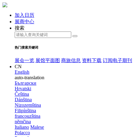
加入日历
展商中心
搜索
热门搜索关键词
展会一览
展馆平面图
商旅信息
资料下载
订阅电子期刊
CN
English
auto-translation
Български
Hrvatski
Čeština
Dánština
Nizozemština
Filipínština
francouzština
němčina
Italiano
Malese
Polacco