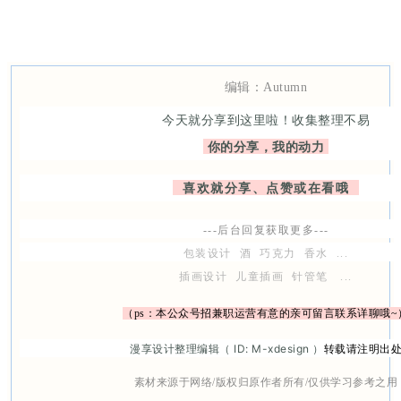
编辑：Autumn
今天就分享到这里啦！
收集整理不易
你的分享，我的动力
喜欢就分享、
点赞或在看哦
---后台回复获取更多---
包装设计  酒  巧克力  香水  ...
插画设计  儿童插画  针管笔   ...
（ps：本公众号招兼职运营有意的亲可留言联系详聊哦~
漫享设计整理编辑（ ID: M-xdesign ）
转载请注明出
素材来源于网络/版权归原作者所有/仅供学习参考之用