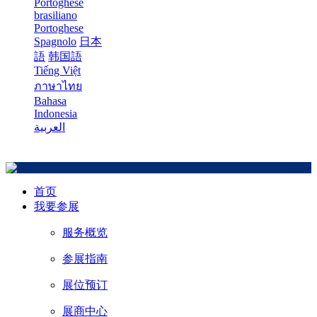
Portoghese
brasiliano
Portoghese
Spagnolo
日本
語
韩国語
Tiếng Việt
ภาษาไทย
Bahasa
Indonesia
العربية
首页
我要参展
服务概览
参展指南
展位预订
展商中心