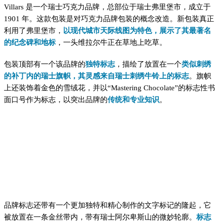
Villars 是一个瑞士巧克力品牌，总部位于瑞士弗里堡市，成立于
1901 年。这款包装是对巧克力品牌包装的概念改造。新包装真正
利用了弗里堡市，
以现代城市天际线图为特色，展示了其最著名
的纪念碑和地标
，一头维拉尔牛正在草地上吃草。
包装顶部有一个
该品牌
的
独特标志
，描绘了放置在一个
类似刺绣
的补丁内的瑞士旗帜，其灵感来自瑞士刺绣牛铃上的标志
。旗帜
上还装饰着金色的雪绒花，并以“Mastering Chocolate”的标志性书
面口号作为标志，以突出品牌的
传统和专业知识
。
品牌标志还带有一个更加独特和精心制作的文字标记的隆起，它
被放置在一条金丝带内，带有瑞士阿尔卑斯山的微妙轮廓。
标志