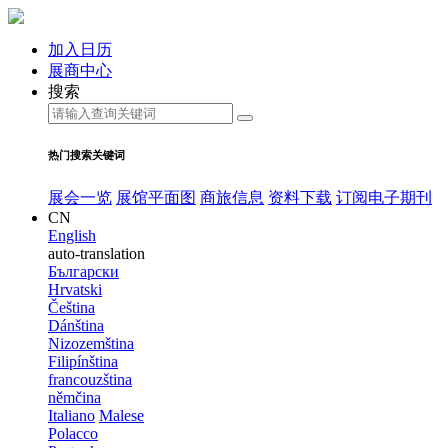
加入日历
展商中心
搜索
热门搜索关键词
展会一览
展馆平面图
商旅信息
资料下载
订阅电子期刊
CN
English
auto-translation
Български
Hrvatski
Čeština
Dánština
Nizozemština
Filipínština
francouzština
němčina
Italiano
Malese
Polacco