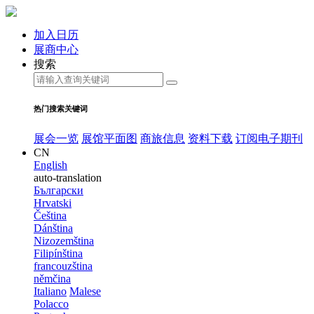
加入日历
展商中心
搜索
热门搜索关键词
展会一览
展馆平面图
商旅信息
资料下载
订阅电子期刊
CN
English
auto-translation
Български
Hrvatski
Čeština
Dánština
Nizozemština
Filipínština
francouzština
němčina
Italiano
Malese
Polacco