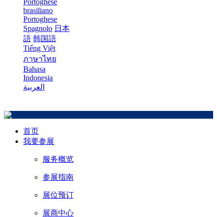
Portoghese
brasiliano
Portoghese
Spagnolo
日本
語
韩国語
Tiếng Việt
ภาษาไทย
Bahasa
Indonesia
العربية
首页
我要参展
服务概览
参展指南
展位预订
展商中心