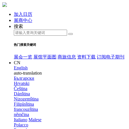
加入日历
展商中心
搜索
热门搜索关键词
展会一览
展馆平面图
商旅信息
资料下载
订阅电子期刊
CN
English
auto-translation
Български
Hrvatski
Čeština
Dánština
Nizozemština
Filipínština
francouzština
němčina
Italiano
Malese
Polacco