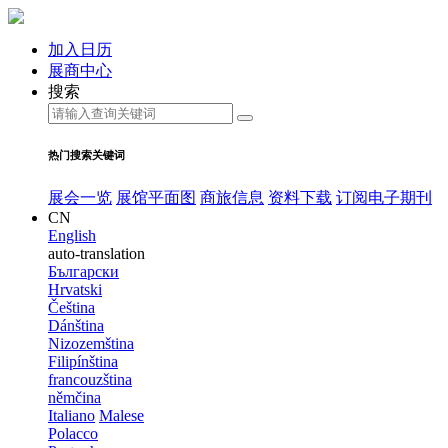
加入日历
展商中心
搜索
热门搜索关键词
展会一览
展馆平面图
商旅信息
资料下载
订阅电子期刊
CN
English
auto-translation
Български
Hrvatski
Čeština
Dánština
Nizozemština
Filipínština
francouzština
němčina
Italiano
Malese
Polacco