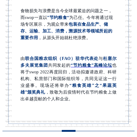
食物损失与浪费是当今全球最紧迫的问题之一，
而swop一直以
”节约粮食“
为己任。今年将通过现
场专区展示，为观众带来
包装在食品生产、储
存、运输、加工、消费，溯源技术等领域所起的
重要作用
，从源头开始就杜绝浪费。
由
联合国粮农组织（FAO）驻华代表处
与
杜塞尔
多夫展览集团
共同发起的
“节约粮食”高峰论坛
也
将于swop 2022再度回归，活动拟邀请政府、科研
机构、私营部门和国际组织等，共同见证这一行
业盛事。现场还将举办
“粮食英雄”之“果蔬英
雄”颁奖典礼
，致敬为后疫情时代在节约粮食上做
出卓越贡献的个人和企业。