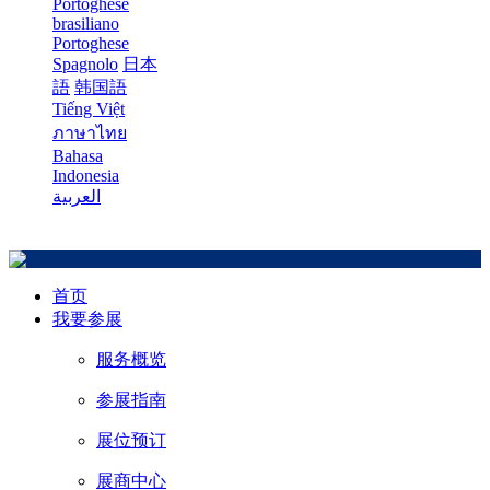
Portoghese
brasiliano
Portoghese
Spagnolo
日本
語
韩国語
Tiếng Việt
ภาษาไทย
Bahasa
Indonesia
العربية
首页
我要参展
服务概览
参展指南
展位预订
展商中心