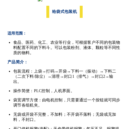
给袋式包装机
适用范围：
食品、医药、化工、农业等行业，可根据客户不同的包装物
料配置不同的下料斗。可以包装粉剂、液体、颗粒等不同性
质的物料。
产品简介：
包装流程：上袋→打码→开袋→下料一（振动）→下料二
（二次下料/除尘）→清理→封口1（排气）→封口2→输
出。
操作简便：PLC控制，人机界面。
袋宽调节方便：由电机控制，只需要通过一个按钮就可同步
调节各组机夹。
无袋或开袋不完整，不加料；
不开袋不落料；无袋或无加
料，不封口。
开门停机报警(选配)；
无色带停机报警；气压不足，报警提