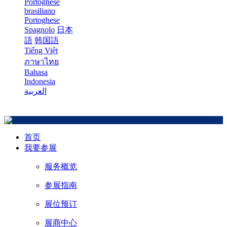
Portoghese
brasiliano
Portoghese
Spagnolo
日本
語
韩国語
Tiếng Việt
ภาษาไทย
Bahasa
Indonesia
العربية
首页
我要参展
服务概览
参展指南
展位预订
展商中心