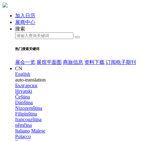
加入日历
展商中心
搜索
热门搜索关键词
展会一览
展馆平面图
商旅信息
资料下载
订阅电子期刊
CN
English
auto-translation
Български
Hrvatski
Čeština
Dánština
Nizozemština
Filipínština
francouzština
němčina
Italiano
Malese
Polacco