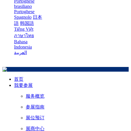
Portoghese
brasiliano
Portoghese
Spagnolo
日本
語
韩国語
Tiếng Việt
ภาษาไทย
Bahasa
Indonesia
العربية
首页
我要参展
服务概览
参展指南
展位预订
展商中心