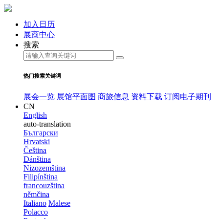
加入日历
展商中心
搜索
热门搜索关键词
展会一览
展馆平面图
商旅信息
资料下载
订阅电子期刊
CN
English
auto-translation
Български
Hrvatski
Čeština
Dánština
Nizozemština
Filipínština
francouzština
němčina
Italiano
Malese
Polacco