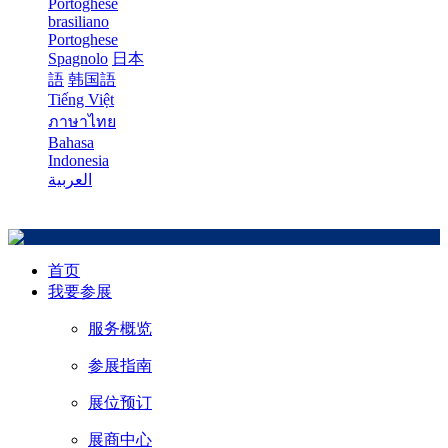
Portoghese
brasiliano
Portoghese
Spagnolo
日本
語
韩国語
Tiếng Việt
ภาษาไทย
Bahasa
Indonesia
العربية
首页
我要参展
服务概览
参展指南
展位预订
展商中心