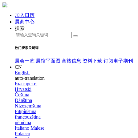
加入日历
展商中心
搜索
热门搜索关键词
展会一览
展馆平面图
商旅信息
资料下载
订阅电子期刊
CN
English
auto-translation
Български
Hrvatski
Čeština
Dánština
Nizozemština
Filipínština
francouzština
němčina
Italiano
Malese
Polacco