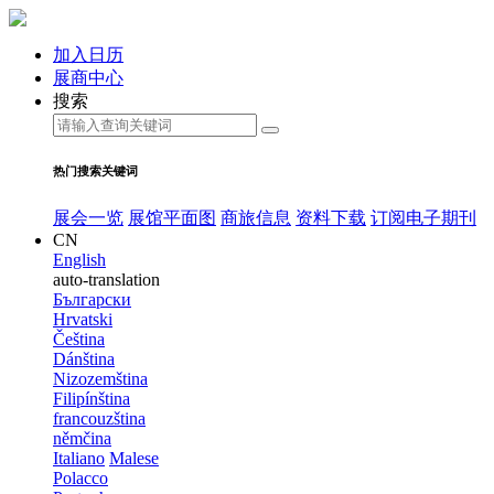
加入日历
展商中心
搜索
热门搜索关键词
展会一览
展馆平面图
商旅信息
资料下载
订阅电子期刊
CN
English
auto-translation
Български
Hrvatski
Čeština
Dánština
Nizozemština
Filipínština
francouzština
němčina
Italiano
Malese
Polacco