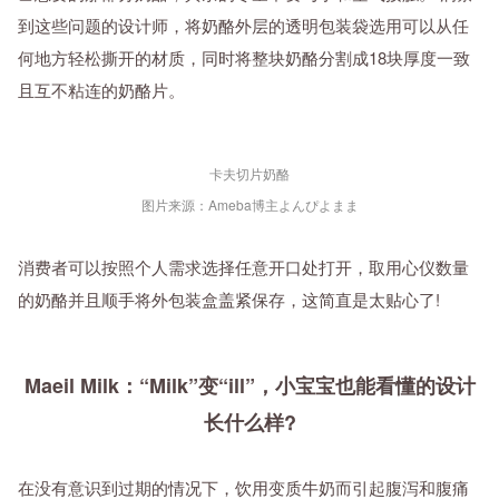
到这些问题的设计师，将奶酪外层的透明包装袋选用可以从任
何地方轻松撕开的材质，同时将整块奶酪分割成18块厚度一致
且互不粘连的奶酪片。
卡夫切片奶酪
图片来源：Ameba博主よんぴよまま
消费者可以按照个人需求选择任意开口处打开，取用心仪数量
的奶酪并且顺手将外包装盒盖紧保存，这简直是太贴心了!
Maeil Milk：“Milk”变“ill”，小宝宝也能看懂的设计
长什么样?
在没有意识到过期的情况下，饮用变质牛奶而引起腹泻和腹痛