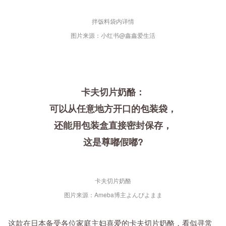
拌饭料袋内详情
图片来源：小红书@鑫鑫爱生活
卡夫切片奶酪：
可以从任意地方开口的包装袋，
还能用包装盒直接密封保存，
这是尊嘟假嘟?
卡夫切片奶酪
图片来源：Ameba博主よんぴよまま
这款在日本备受各位家庭主妇喜爱的卡夫切片奶酪，看似寻常