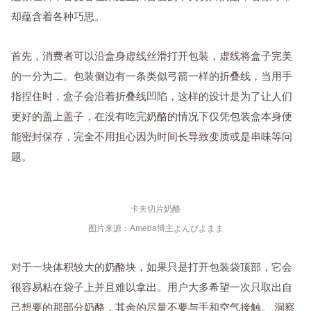
却蕴含着各种巧思。
首先，消费者可以沿盒身虚线丝滑打开包装，虚线将盒子完美
的一分为二。包装侧边有一条类似弓箭一样的折叠线，当用手
指捏住时，盒子会沿着折叠线凹陷，这样的设计是为了让人们
更好的盖上盖子，在没有吃完奶酪的情况下仅凭包装盒本身便
能密封保存，完全不用担心因为时间长导致变质或是串味等问
题。
卡夫切片奶酪
图片来源：Ameba博主よんぴよまま
对于一块体积较大的奶酪块，如果只是打开包装袋顶部，它会
很容易粘在袋子上并且难以拿出。用户大多希望一次只取出自
己想要的那部分奶酪，其余的尽量不要与手和空气接触。 洞察