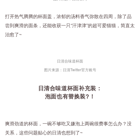
打开热气腾腾的杯面盖，浓郁的汤料香气弥散在四周，除了品
尝到爽滑的面条，还能收获一只“汗津津”的超可爱猫猫，简直太
治愈了~
日清合味道杯面
图片来源：日清Twitter官方账号
日清合味道杯面补充装：
泡面也有替换装?！
爽滑劲道的杯面，一碗不够吃又嫌泡上两碗很费事怎么办？没
关系，这些问题贴心的日清也想到了~