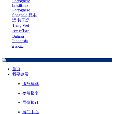
Portoghese
brasiliano
Portoghese
Spagnolo
日本
語
韩国語
Tiếng Việt
ภาษาไทย
Bahasa
Indonesia
العربية
首页
我要参展
服务概览
参展指南
展位预订
展商中心