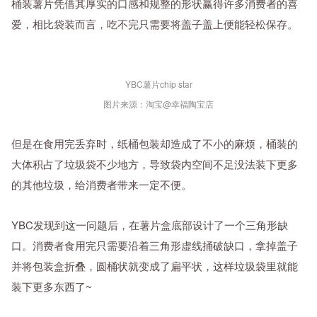
桶装薯片凭借其厚实的口感和规整的形状赢得许多消费者的喜
爱，相比袋装而言，吃不完只需要将盖子盖上便能轻松保存。
YBC薯片chip star
图片来源：淘宝@幸福陶宝店
但是在食用完丢弃时，纸桶包装却造成了不小的麻烦，桶装的
大体积占了垃圾袋不少地方，导致袋内空间不足没法装下更多
的其他垃圾，给消费者带来一定不便。
YBC发现到这一问题后，在薯片盒底部设计了一个三角形缺
口。消费者食用完只需要沿着三角形虚线捅破缺口，拿掉盖子
并将包装盒折叠，圆桶状就变成了扁平状，这样垃圾袋里就能
装下更多东西了~