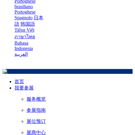
Portoghese
brasiliano
Portoghese
Spagnolo
日本
語
韩国語
Tiếng Việt
ภาษาไทย
Bahasa
Indonesia
العربية
首页
我要参展
服务概览
参展指南
展位预订
展商中心