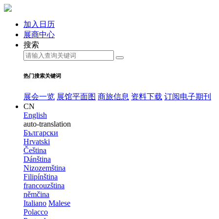
加入日历
展商中心
搜索
热门搜索关键词
展会一览
展馆平面图
商旅信息
资料下载
订阅电子期刊
CN
English
auto-translation
Български
Hrvatski
Čeština
Dánština
Nizozemština
Filipínština
francouzština
němčina
Italiano
Malese
Polacco