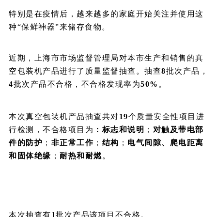
特别是在疫情后，越来越多的家庭开始关注并使用这
种“保鲜神器”来储存食物。
近期，上海市市场监督管理局对本市生产和销售的真
空包装机产品进行了质量监督抽查。抽查
8
批次产品，
4
批次产品不合格，不合格发现率为
50%
。
本次真空包装机产品抽查共对
19
个质量安全性项目进
行检测，不合格项目为
：标志和说明
；
对触及带电部
件的防护
；
非正常工作
；
结构
；
电气间隙、爬电距离
和固体绝缘
；
耐热和耐燃
。
本次抽查有
1
批次产品该项目不合格。