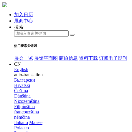
加入日历
展商中心
搜索
热门搜索关键词
展会一览
展馆平面图
商旅信息
资料下载
订阅电子期刊
CN
English
auto-translation
Български
Hrvatski
Čeština
Dánština
Nizozemština
Filipínština
francouzština
němčina
Italiano
Malese
Polacco