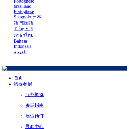
Portoghese
brasiliano
Portoghese
Spagnolo
日本
語
韩国語
Tiếng Việt
ภาษาไทย
Bahasa
Indonesia
العربية
首页
我要参展
服务概览
参展指南
展位预订
展商中心