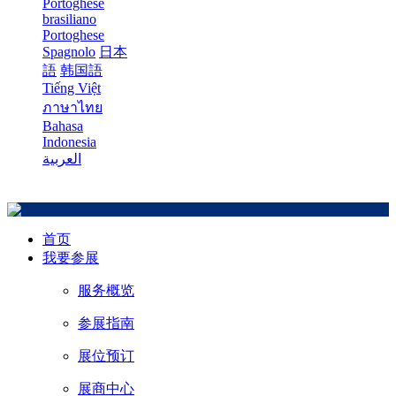
Portoghese
brasiliano
Portoghese
Spagnolo
日本
語
韩国語
Tiếng Việt
ภาษาไทย
Bahasa
Indonesia
العربية
首页
我要参展
服务概览
参展指南
展位预订
展商中心