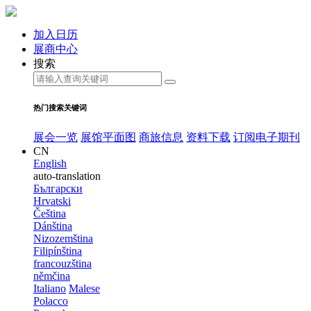
加入日历
展商中心
搜索
热门搜索关键词
展会一览
展馆平面图
商旅信息
资料下载
订阅电子期刊
CN
English
auto-translation
Български
Hrvatski
Čeština
Dánština
Nizozemština
Filipínština
francouzština
němčina
Italiano
Malese
Polacco