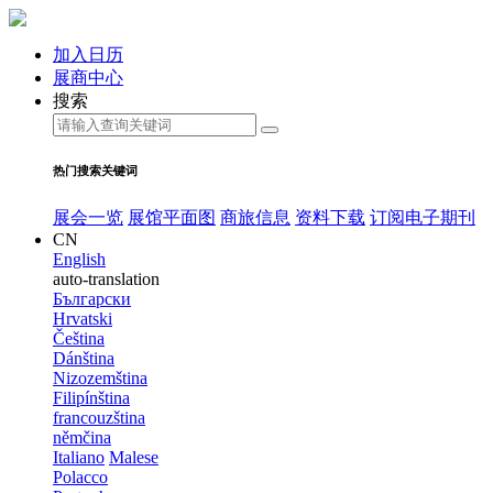
加入日历
展商中心
搜索
热门搜索关键词
展会一览
展馆平面图
商旅信息
资料下载
订阅电子期刊
CN
English
auto-translation
Български
Hrvatski
Čeština
Dánština
Nizozemština
Filipínština
francouzština
němčina
Italiano
Malese
Polacco