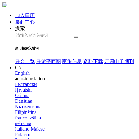
加入日历
展商中心
搜索
热门搜索关键词
展会一览
展馆平面图
商旅信息
资料下载
订阅电子期刊
CN
English
auto-translation
Български
Hrvatski
Čeština
Dánština
Nizozemština
Filipínština
francouzština
němčina
Italiano
Malese
Polacco