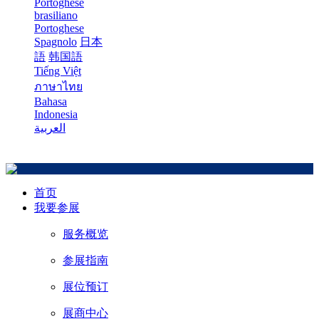
Portoghese
brasiliano
Portoghese
Spagnolo
日本
語
韩国語
Tiếng Việt
ภาษาไทย
Bahasa
Indonesia
العربية
首页
我要参展
服务概览
参展指南
展位预订
展商中心