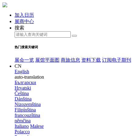
加入日历
展商中心
搜索
热门搜索关键词
展会一览
展馆平面图
商旅信息
资料下载
订阅电子期刊
CN
English
auto-translation
Български
Hrvatski
Čeština
Dánština
Nizozemština
Filipínština
francouzština
němčina
Italiano
Malese
Polacco