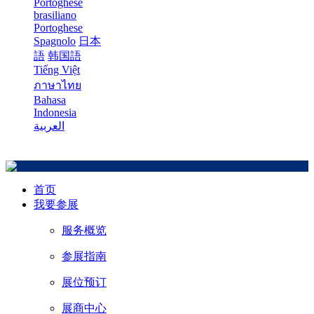
Portoghese
brasiliano
Portoghese
Spagnolo
日本
語
韩国語
Tiếng Việt
ภาษาไทย
Bahasa
Indonesia
العربية
首页
我要参展
服务概览
参展指南
展位预订
展商中心