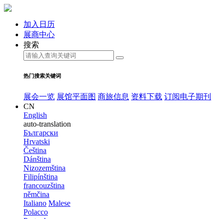
加入日历
展商中心
搜索
热门搜索关键词
展会一览
展馆平面图
商旅信息
资料下载
订阅电子期刊
CN
English
auto-translation
Български
Hrvatski
Čeština
Dánština
Nizozemština
Filipínština
francouzština
němčina
Italiano
Malese
Polacco