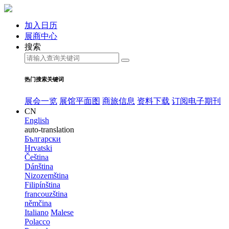
加入日历
展商中心
搜索
热门搜索关键词
展会一览
展馆平面图
商旅信息
资料下载
订阅电子期刊
CN
English
auto-translation
Български
Hrvatski
Čeština
Dánština
Nizozemština
Filipínština
francouzština
němčina
Italiano
Malese
Polacco