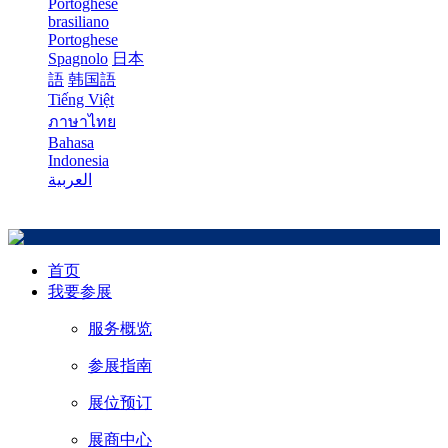
Portoghese
brasiliano
Portoghese
Spagnolo
日本
語
韩国語
Tiếng Việt
ภาษาไทย
Bahasa
Indonesia
العربية
首页
我要参展
服务概览
参展指南
展位预订
展商中心