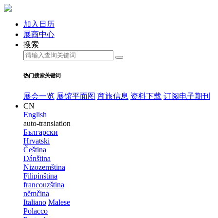
加入日历
展商中心
搜索
热门搜索关键词
展会一览
展馆平面图
商旅信息
资料下载
订阅电子期刊
CN
English
auto-translation
Български
Hrvatski
Čeština
Dánština
Nizozemština
Filipínština
francouzština
němčina
Italiano
Malese
Polacco