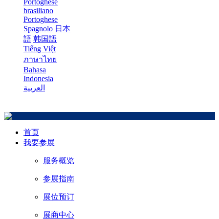
Portoghese
brasiliano
Portoghese
Spagnolo
日本
語
韩国語
Tiếng Việt
ภาษาไทย
Bahasa
Indonesia
العربية
首页
我要参展
服务概览
参展指南
展位预订
展商中心