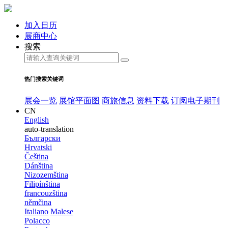
加入日历
展商中心
搜索
热门搜索关键词
展会一览
展馆平面图
商旅信息
资料下载
订阅电子期刊
CN
English
auto-translation
Български
Hrvatski
Čeština
Dánština
Nizozemština
Filipínština
francouzština
němčina
Italiano
Malese
Polacco