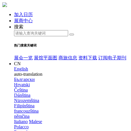
加入日历
展商中心
搜索
热门搜索关键词
展会一览
展馆平面图
商旅信息
资料下载
订阅电子期刊
CN
English
auto-translation
Български
Hrvatski
Čeština
Dánština
Nizozemština
Filipínština
francouzština
němčina
Italiano
Malese
Polacco