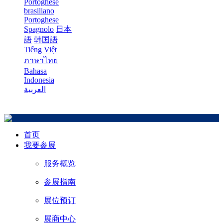
Portoghese
brasiliano
Portoghese
Spagnolo
日本
語
韩国語
Tiếng Việt
ภาษาไทย
Bahasa
Indonesia
العربية
首页
我要参展
服务概览
参展指南
展位预订
展商中心