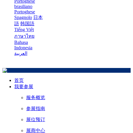
Portoghese
brasiliano
Portoghese
Spagnolo
日本
語
韩国語
Tiếng Việt
ภาษาไทย
Bahasa
Indonesia
العربية
首页
我要参展
服务概览
参展指南
展位预订
展商中心