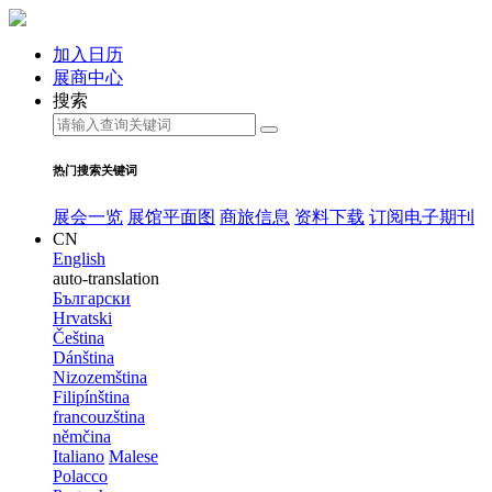
加入日历
展商中心
搜索
热门搜索关键词
展会一览
展馆平面图
商旅信息
资料下载
订阅电子期刊
CN
English
auto-translation
Български
Hrvatski
Čeština
Dánština
Nizozemština
Filipínština
francouzština
němčina
Italiano
Malese
Polacco