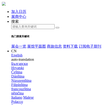
加入日历
展商中心
搜索
热门搜索关键词
展会一览
展馆平面图
商旅信息
资料下载
订阅电子期刊
CN
English
auto-translation
Български
Hrvatski
Čeština
Dánština
Nizozemština
Filipínština
francouzština
němčina
Italiano
Malese
Polacco