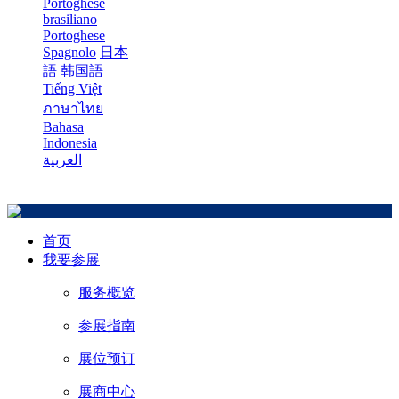
Portoghese
brasiliano
Portoghese
Spagnolo
日本
語
韩国語
Tiếng Việt
ภาษาไทย
Bahasa
Indonesia
العربية
首页
我要参展
服务概览
参展指南
展位预订
展商中心