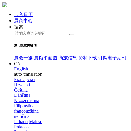
加入日历
展商中心
搜索
热门搜索关键词
展会一览
展馆平面图
商旅信息
资料下载
订阅电子期刊
CN
English
auto-translation
Български
Hrvatski
Čeština
Dánština
Nizozemština
Filipínština
francouzština
němčina
Italiano
Malese
Polacco