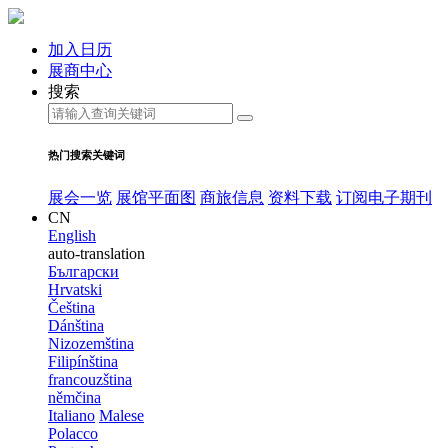
加入日历
展商中心
搜索
热门搜索关键词
展会一览
展馆平面图
商旅信息
资料下载
订阅电子期刊
CN
English
auto-translation
Български
Hrvatski
Čeština
Dánština
Nizozemština
Filipínština
francouzština
němčina
Italiano
Malese
Polacco