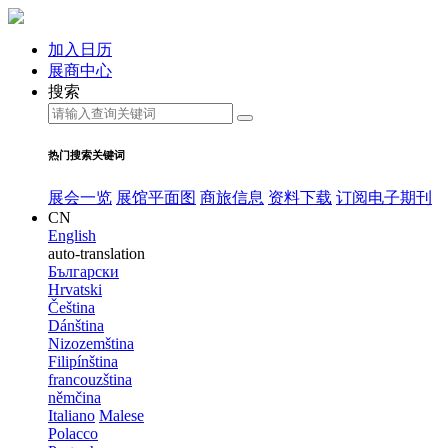
加入日历
展商中心
搜索
热门搜索关键词
展会一览
展馆平面图
商旅信息
资料下载
订阅电子期刊
CN
English
auto-translation
Български
Hrvatski
Čeština
Dánština
Nizozemština
Filipínština
francouzština
němčina
Italiano
Malese
Polacco