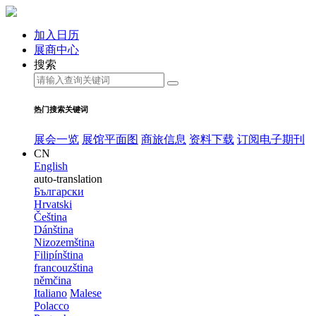
加入日历
展商中心
搜索
热门搜索关键词
展会一览
展馆平面图
商旅信息
资料下载
订阅电子期刊
CN
English
auto-translation
Български
Hrvatski
Čeština
Dánština
Nizozemština
Filipínština
francouzština
němčina
Italiano
Malese
Polacco