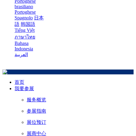
Portoghese
brasiliano
Portoghese
Spagnolo
日本
語
韩国語
Tiếng Việt
ภาษาไทย
Bahasa
Indonesia
العربية
首页
我要参展
服务概览
参展指南
展位预订
展商中心