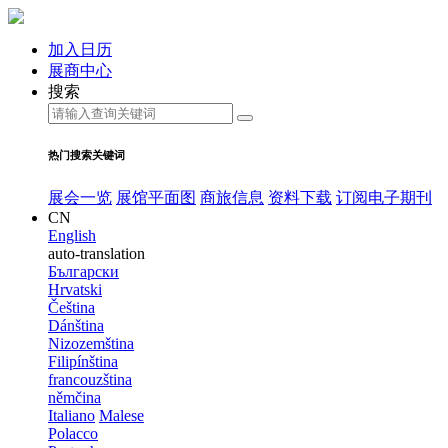
加入日历
展商中心
搜索
热门搜索关键词
展会一览
展馆平面图
商旅信息
资料下载
订阅电子期刊
CN
English
auto-translation
Български
Hrvatski
Čeština
Dánština
Nizozemština
Filipínština
francouzština
němčina
Italiano
Malese
Polacco