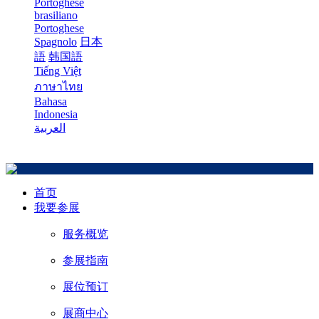
Portoghese
brasiliano
Portoghese
Spagnolo
日本
語
韩国語
Tiếng Việt
ภาษาไทย
Bahasa
Indonesia
العربية
首页
我要参展
服务概览
参展指南
展位预订
展商中心